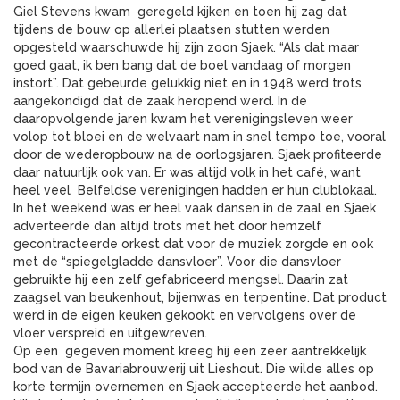
Giel Stevens kwam geregeld kijken en toen hij zag dat
tijdens de bouw op allerlei plaatsen stutten werden
opgesteld waarschuwde hij zijn zoon Sjaek. “Als dat maar
goed gaat, ik ben bang dat de boel vandaag of morgen
instort”. Dat gebeurde gelukkig niet en in 1948 werd trots
aangekondigd dat de zaak heropend werd. In de
daaropvolgende jaren kwam het verenigingsleven weer
volop tot bloei en de welvaart nam in snel tempo toe, vooral
door de wederopbouw na de oorlogsjaren. Sjaek profiteerde
daar natuurlijk ook van. Er was altijd volk in het café, want
heel veel Belfeldse verenigingen hadden er hun clublokaal.
In het weekend was er heel vaak dansen in de zaal en Sjaek
adverteerde dan altijd trots met het door hemzelf
gecontracteerde orkest dat voor de muziek zorgde en ook
met de “spiegelgladde dansvloer”. Voor die dansvloer
gebruikte hij een zelf gefabriceerd mengsel. Daarin zat
zaagsel van beukenhout, bijenwas en terpentine. Dat product
werd in de eigen keuken gekookt en vervolgens over de
vloer verspreid en uitgewreven.
Op een gegeven moment kreeg hij een zeer aantrekkelijk
bod van de Bavariabrouwerij uit Lieshout. Die wilde alles op
korte termijn overnemen en Sjaek accepteerde het aanbod.