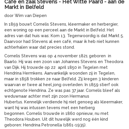
Café en zaal Stevens - Het Witte Paard - aan de
Markt in Belfeld
door Wim van Diepen
In 1859 bouwt Cornelis Stevens, kleermaker en herbergier,
een woning op een perceel aan de Markt in Belfeld. Het
adres van dat huis was: Kom 13. Tegenwoordig is dat Markt 5.
Daarvoor had Stevens al een café, maar ik heb niet kunnen
achterhalen waar dat precies stond.
Cornelis Stevens was op 4 november 1821 geboren in
Baarlo. Hij was een zoon van Johannes Stevens en Theodora
van Dijk. Hij trouwde op 22 april 1850 in Tegelen met
Hendrina Hermkens. Aanvankelijk woonden zij in Tegelen,
maar in 1858 trokken ze naar Belfeld. Zij kregen 3 kinderen
waarvan er twee al heel jong overleden. In 1859 stierf ook
echtgenote Hendrina. Ze was pas 37 jaar. Cornelis bleef als
weduwnaar achter met zijn zoon Hermanus
Hubertus. Kennelijk verdiende hij niet genoeg als kleermaker,
want hij was intussen tevens met een herberg
begonnen. Cornelis trouwde in 1860 opnieuw, nu met
Theodora Houben. Uit dit huwelijk werd nog één kind
geboren: Hendrina Petronella (1861-1935).