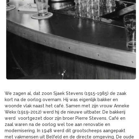
We zagen al, dat zoon Sjaek Stevens (1915-1985) de zaak
kort na de oorlog overnam. Hij was eigenlijk bakker en
woonde vlak naast het café. Samen met zijn vrouw Anneke
Wekx (1919-2012) werd hij de nieuwe uitbater. De bakkerij
werd voortgezet door zijn broer Pierre Stevens. Café en
zaal waren na de oorlog wel toe aan renovatie en
modernisering. In 1948 werd dit grootscheeps aangepakt
met vakmensen uit Belfeld en de directe omgeving. De oude