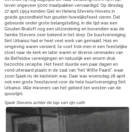
leven ongeveer 5000 maatpakken vervaardigd. Op dinsdag
27 april 1954 konden Giel en Helena Stevens-Hovens in
goede gezondheid hun gouden huwelijksfeest vieren. Dat
gebeurde onder grote belangstelling. In die tijd was een
Gouden Bruiloft nog een uitzondering en bovendien was de
familie Stevens zeer bekend in het dorp. De buurtvereniging
Sint Urbanus had er heel veel werk van gemaakt. Huis en
omgeving waren versierd, te voet trok men in een feestelijke
stoet naar de kerk en later waren er diverse serenades van
de Belfeldse verenigingen en natuurlijk een enorm druk
bezochte receptie. Het feest duurde een paar dagen en
vond uiteraard plaats in de zaal van “het Witte Paard”, waar
zoon Sjaek nu de kastelein was. Daar was woensdag 28 april
ook een grote feestavond voor de hele buurtvereniging Sint
Urbanus. (Alle inwoners van het gebied ten westen van de
spoorlijn).
Sjaek Stevens achter de tap van zijn café