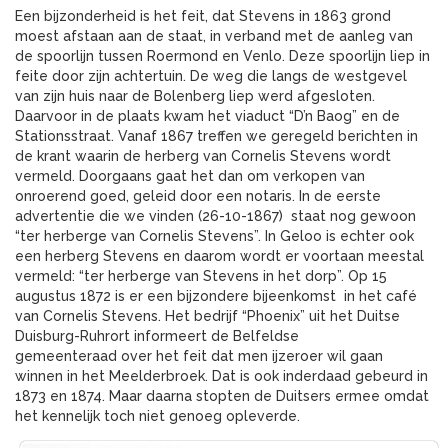
Een bijzonderheid is het feit, dat Stevens in 1863 grond
moest afstaan aan de staat, in verband met de aanleg van
de spoorlijn tussen Roermond en Venlo. Deze spoorlijn liep in
feite door zijn achtertuin. De weg die langs de westgevel
van zijn huis naar de Bolenberg liep werd afgesloten.
Daarvoor in de plaats kwam het viaduct “D’n Baog” en de
Stationsstraat. Vanaf 1867 treffen we geregeld berichten in
de krant waarin de herberg van Cornelis Stevens wordt
vermeld. Doorgaans gaat het dan om verkopen van
onroerend goed, geleid door een notaris. In de eerste
advertentie die we vinden (26-10-1867) staat nog gewoon
“ter herberge van Cornelis Stevens”. In Geloo is echter ook
een herberg Stevens en daarom wordt er voortaan meestal
vermeld: “ter herberge van Stevens in het dorp”. Op 15
augustus 1872 is er een bijzondere bijeenkomst in het café
van Cornelis Stevens. Het bedrijf “Phoenix” uit het Duitse
Duisburg-Ruhrort informeert de Belfeldse
gemeenteraad over het feit dat men ijzeroer wil gaan
winnen in het Meelderbroek. Dat is ook inderdaad gebeurd in
1873 en 1874. Maar daarna stopten de Duitsers ermee omdat
het kennelijk toch niet genoeg opleverde.