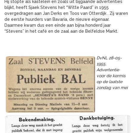
Hij stopte als kastelein en zoals uit bijgaande advertenties
blijkt, heeft Sjaek Stevens het “Witte Paard” in 1955
overgedragen aan Jan Derks en Toos van Otterdijk . Zij waren
de eerste huurders van Bavaria, de nieuwe eigenaar.
Daarmee kwam dus een einde aan bijna honderd jaar
“Stevens” in het café en de zaal aan de Belfeldse Markt.
DvNL 28-05-
1955.
Advertentie
voor de kermis
op de laatste
zondag van mei