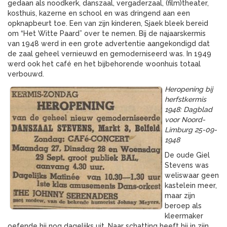
gedaan als noodkerk, danszaal, vergaderzaal, (film)theater,
kosthuis, kazerne en school en was dringend aan een
opknapbeurt toe. Een van zijn kinderen, Sjaek bleek bereid
om “Het Witte Paard” over te nemen. Bij de najaarskermis
van 1948 werd in een grote advertentie aangekondigd dat
de zaal geheel vernieuwd en gemoderniseerd was. In 1949
werd ook het café en het bijbehorende woonhuis totaal
verbouwd.
Heropening bij
herfstkermis
1948: Dagblad
voor Noord-
Limburg 25-09-
1948
De oude Giel
Stevens was
weliswaar geen
kastelein meer,
maar zijn
beroep als
kleermaker
oefende hij nog dagelijks uit. Naar schatting heeft hij in zijn