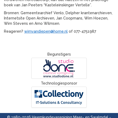
boek van Jan Peeters “Kasteleinskinger Vertelle”.
Bronnen: Gemeentearchief Venlo, Delpher krantenarchieven,
Internetsite Open Archieven, Jan Coopmans, Wim Hoezen,
Wim Stevens en Arno Wilmsen.
Reageren?
wimvandiepen@home.nl
of 077-4751987
Begunstigers
Technologiesponsor
© 1980-2026 Heemkundevereniging Maas- en Swalmdal -