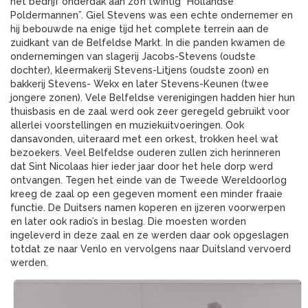
het bedrijf onderdak aan zo’n twintig “Hollandse
Poldermannen”. Giel Stevens was een echte ondernemer en
hij bebouwde na enige tijd het complete terrein aan de
zuidkant van de Belfeldse Markt. In die panden kwamen de
ondernemingen van slagerij Jacobs-Stevens (oudste
dochter), kleermakerij Stevens-Litjens (oudste zoon) en
bakkerij Stevens- Wekx en later Stevens-Keunen (twee
jongere zonen). Vele Belfeldse verenigingen hadden hier hun
thuisbasis en de zaal werd ook zeer geregeld gebruikt voor
allerlei voorstellingen en muziekuitvoeringen. Ook
dansavonden, uiteraard met een orkest, trokken heel wat
bezoekers. Veel Belfeldse ouderen zullen zich herinneren
dat Sint Nicolaas hier ieder jaar door het hele dorp werd
ontvangen. Tegen het einde van de Tweede Wereldoorlog
kreeg de zaal op een gegeven moment een minder fraaie
functie. De Duitsers namen koperen en ijzeren voorwerpen
en later ook radio’s in beslag. Die moesten worden
ingeleverd in deze zaal en ze werden daar ook opgeslagen
totdat ze naar Venlo en vervolgens naar Duitsland vervoerd
werden.