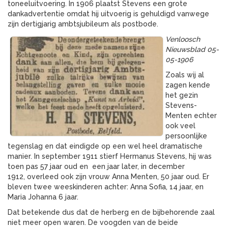
toneeluitvoering. In 1906 plaatst Stevens een grote
dankadvertentie omdat hij uitvoerig is gehuldigd vanwege
zijn dertigjarig ambtsjubileum als postbode.
Venloosch
Nieuwsblad 05-
05-1906
Zoals wij al
zagen kende
het gezin
Stevens-
Menten echter
ook veel
persoonlijke
tegenslag en dat eindigde op een wel heel dramatische
manier. In september 1911 stierf Hermanus Stevens, hij was
toen pas 57 jaar oud en een jaar later, in december
1912, overleed ook zijn vrouw Anna Menten, 50 jaar oud. Er
bleven twee weeskinderen achter: Anna Sofia, 14 jaar, en
Maria Johanna 6 jaar.
Dat betekende dus dat de herberg en de bijbehorende zaal
niet meer open waren. De voogden van de beide