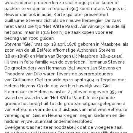
weeskinderen probeerden zo snel mogelijk een koper of
pachter te vinden en in februari 1913 komt notaris Vogels uit
Reuver dan ook in actie. Korte tijd later presenteert
Guillaume Stevens zich als de nieuwe herbergier. De zaak
heet vanaf die tijd “Het Witte Paard”. Aanvankelijk huurde hij
het pand, maar in 1918 kon hij de zaak kopen voor een
bedrag van 7000 gulden.
Stevens “Giel” was op 18 april 1878 geboren in Maasbree, als
zoon van de uit Belfeld afkomstige Alphonsus Stevens
(1849-1898) en Maria van Bergen uit Maasbree (1852-1919).
Hij was in feite familie van de overleden Hermanus Stevens.
De grootouders van Hermanus (dat waren Jan Stevens en
Theodora van Dijk) waren tevens de overgrootouders
van Guillaume. Giel trouwde op 11 april 1904 in Tegelen met
Helena Hovens. Op de dag van hun huwelijk was Giel
kleermaker en Helena naaister. Zij bleven ongeveer 35 jaar
waard en waardin van “Het Witte Paard”. In die periode
groeide het bedrijf uit tot de grootste uitgaansgelegenheid
van Belfeld en vormde de thuisbasis van heel veel Belfeldse
verenigingen. Giel en Helena kregen negen kinderen en die
hadden vrijwel allemaal ondernemersbloed.
Overigens was het zeer noodzakelijk dat de vroegere zaal