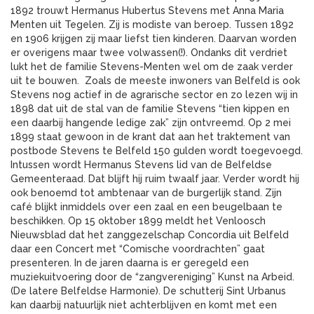
1892 trouwt Hermanus Hubertus Stevens met Anna Maria
Menten uit Tegelen. Zij is modiste van beroep. Tussen 1892
en 1906 krijgen zij maar liefst tien kinderen. Daarvan worden
er overigens maar twee volwassen(!). Ondanks dit verdriet
lukt het de familie Stevens-Menten wel om de zaak verder
uit te bouwen. Zoals de meeste inwoners van Belfeld is ook
Stevens nog actief in de agrarische sector en zo lezen wij in
1898 dat uit de stal van de familie Stevens “tien kippen en
een daarbij hangende ledige zak” zijn ontvreemd. Op 2 mei
1899 staat gewoon in de krant dat aan het traktement van
postbode Stevens te Belfeld 150 gulden wordt toegevoegd.
Intussen wordt Hermanus Stevens lid van de Belfeldse
Gemeenteraad. Dat blijft hij ruim twaalf jaar. Verder wordt hij
ook benoemd tot ambtenaar van de burgerlijk stand. Zijn
café blijkt inmiddels over een zaal en een beugelbaan te
beschikken. Op 15 oktober 1899 meldt het Venloosch
Nieuwsblad dat het zanggezelschap Concordia uit Belfeld
daar een Concert met “Comische voordrachten” gaat
presenteren. In de jaren daarna is er geregeld een
muziekuitvoering door de “zangvereniging” Kunst na Arbeid.
(De latere Belfeldse Harmonie). De schutterij Sint Urbanus
kan daarbij natuurlijk niet achterblijven en komt met een