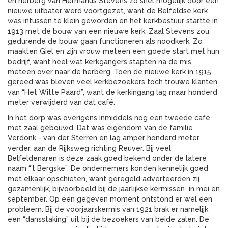
en herberg van Hermanus Stevens zo snel mogelijk door een
nieuwe uitbater werd voortgezet, want de Belfeldse kerk
was intussen te klein geworden en het kerkbestuur startte in
1913 met de bouw van een nieuwe kerk. Zaal Stevens zou
gedurende de bouw gaan functioneren als noodkerk. Zo
maakten Giel en zijn vrouw meteen een goede start met hun
bedrijf, want heel wat kerkgangers stapten na de mis
meteen over naar de herberg. Toen de nieuwe kerk in 1915
gereed was bleven veel kerkbezoekers toch trouwe klanten
van “Het Witte Paard”, want de kerkingang lag maar honderd
meter verwijderd van dat café.
In het dorp was overigens inmiddels nog een tweede café
met zaal gebouwd. Dat was eigendom van de familie
Verdonk - van der Sterren en lag amper honderd meter
verder, aan de Rijksweg richting Reuver. Bij veel
Belfeldenaren is deze zaak goed bekend onder de latere
naam “’t Bergske”. De ondernemers konden kennelijk goed
met elkaar opschieten, want geregeld adverteerden zij
gezamenlijk, bijvoorbeeld bij de jaarlijkse kermissen in mei en
september. Op een gegeven moment ontstond er wel een
probleem. Bij de voorjaarskermis van 1921 brak er namelijk
een “dansstaking” uit bij de bezoekers van beide zalen. De