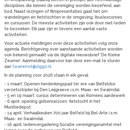
disciplines die binnen de vereniging worden beoefend, aan
bod. Naast lezingen of filmpresentaties gaat het om
wandelingen en fietstochten in de omgeving, (bus)excursies
en cursussen. De meeste activiteiten zijn ook door niet-leden
te bezoeken. Elk jaar zijn er tevens een aantal vaste
activiteiten.
Voor actuele meldingen over deze activiteiten volg onze
agenda. Berichtgeving over aanstaande activiteiten worden
ook bekend gemaakt via de digitale nieuwsbrief ‘De Kleine
Zeumer’. Aanmelding daarvoor kan door een mail te sturen
aan
twanernst@ziggo.nl
.
In de planning voor 2026 staan in elk geval:
- 1 maart: Openen herdenkingspad ter ere van Belfeldse
verzetsstrijder bij Den Leijgraeve i.s.m. Maas- en Swalmdal.
- 5 en 19 maart: cursus determineren van Romeins aardewerk
- 6 april: opening gidsenseizoen: fietstocht in het
Munitiedepot
- 14 april: Verhaalkeuken 700 jaar Belfeld bij Bel-Arte i.s.m.
Maas- en Swalmdal.
- 16 april: ledenvergadering (locatie verenigingsruimte) met