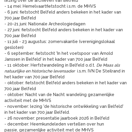
lezing over de archieven van Belfeld
- 14 mei: Hemelvaartfietstocht i.s.m. de MHVS
- 6 juni: fietstocht Belfeld anders bekeken in het kader van
700 jaar Belfeld
- 20-21 juni: Nationale Archeologiedagen
- 27 juni: fietstocht Belfeld anders bekeken in het kader van
700 jaar Belfeld
- 11 juli - 23 augustus: zomervakantie (verenigingslokaal
gesloten)
- 6 september: fietstocht 'In het voetspoor van Arnold
Janssen in Belfeld' in het kader van 700 jaar Belfeld
- 11 oktober: Herfstwandeling in Belfeld o.d.t.
De Maas als
natuurlijke en historische levensader
i.s.m. IVN De Steilrand in
het kader van 700 jaar Belfeld
- oktober: fietstocht Belfeld anders bekeken in het kader van
700 jaar Belfeld
- oktober: Nacht van de Nacht wandeling gezamenlijke
activiteit met de MHVS
- november: lezing 'de historische ontwikkeling van Belfeld'
in het kader van 700 jaar Belfeld.
- 26 november: presentatie jaarboek 2026 in Belfeld
- december: Heemkundeleden vertellen over hun
passie, gezamenlijke activiteit met de MHVS