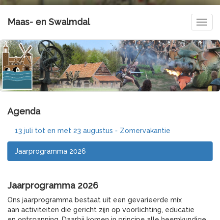
Maas- en Swalmdal
Navig
Agenda
13 juli tot en met 23 augustus - Zomervakantie
Jaarprogramma 2026
Jaarprogramma 2026
Ons jaarprogramma bestaat uit een gevarieerde mix
aan activiteiten die gericht zijn op voorlichting, educatie
en ontspanning. Daarbij komen in principe alle heemkundige