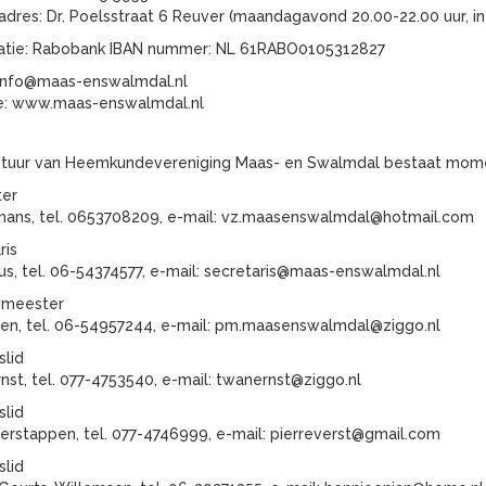
dres: Dr. Poelsstraat 6 Reuver (maandagavond 20.00-22.00 uur, in
atie: Rabobank IBAN nummer: NL 61RABO0105312827
 info@maas-enswalmdal.nl
e: www.maas-enswalmdal.nl
tuur van Heemkundevereniging Maas- en Swalmdal bestaat momen
ter
ans, tel. 0653708209, e-mail: vz.maasenswalmdal@hotmail.com
ris
us, tel. 06-54374577, e-mail: secretaris@maas-enswalmdal.nl
gmeester
llen, tel. 06-54957244, e-mail: pm.maasenswalmdal@ziggo.nl
slid
nst, tel. 077-4753540, e-mail: twanernst@ziggo.nl
slid
Verstappen, tel. 077-4746999, e-mail: pierreverst@gmail.com
slid