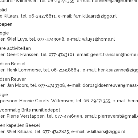
Geurts-Willemsen, tel. 06-29271355, e-mail: hennieenjan@home.nl
slid
 Killaars, tel. 06-29276811, e-mail: fam.killaars@ziggo.nl
oepen
ogie
ter: Wiel Luys, tel. 077-4743098, e-mail: w.luys@home.nl
re activiteiten
ter: Geert Franssen, tel. 077-4743101, email: geert.franssen@home.
dsen Beesel
ter: Henk Lommerse, tel. 06-21918689 , e-mail: henk.suzanne@zigg
dsen Reuver
ter: Jan Moors, tel. 077-4743308, e-mail: dorpsgidsenreuver@maas
ogie
persoon: Hennie Geurts-Willemsen, tel. 06-29271355, e-mail: hen
voormalig Brits munitiedepot
ter: Pierre Verstappen, tel. 077-4746999, email: pierreverst@gmail
 en kapellen Beesel
er: Wiel Killaars, tel. 077-4742825, e-mail: w.killaars@ziggo.nl