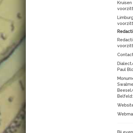
Kruisen
voorzit
Limburg
voorzit
Redacti
Redacti
voorzit
Contac
Dialect
Paul Bl
Monume
Swalme
Beesel/
Belfeld
Websit
Webmas
Bij eve