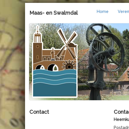
Home
Veren
Maas- en Swalmdal
Contact
Conta
Heemku
Po