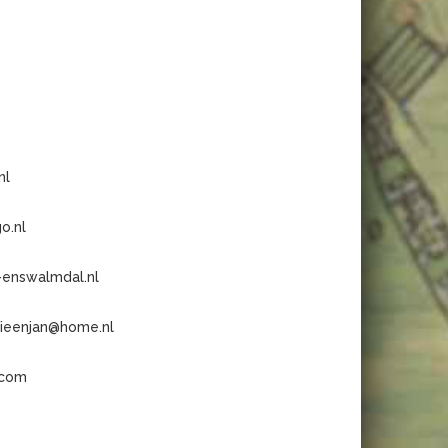
nl
o.nl
-enswalmdal.nl
nieenjan@home.nl
.com