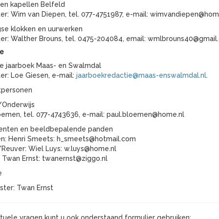
 en kapellen Belfeld
ter: Wim van Diepen, tel. 077-4751987, e-mail: wimvandiepen@hom
se klokken en uurwerken
ter: Walther Brouns, tel. 0475-204084, email: wmlbrouns40@gmail
e
e jaarboek Maas- en Swalmdal
ter: Loe Giesen, e-mail:
jaarboekredactie@maas-enswalmdal.nl
.
tpersonen
/Onderwijs
oemen, tel. 077-4743636, e-mail: paul.bloemen@home.nl
nten en beeldbepalende panden
n: Henri Smeets: h_smeets@hotmail.com
Reuver: Wiel Luys: w.luys@home.nl
: Twan Ernst: twanernst@ziggo.nl
e
ter: Twan Ernst
ntuele vragen kunt u ook onderstaand formulier gebruiken: