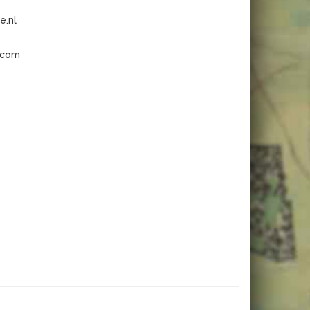
e.nl
.com