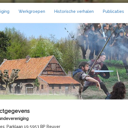
iging
Werkgroepen
Historische verhalen
Publicaties
ctgegevens
ndevereniging
stadres: Parklaan 19 59