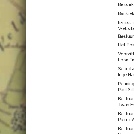
Bezoeka
Bankrel
E-mail:
Websit
Bestuur
Het Bes
Voorzit
Léon Em
Secreta
Inge Na
Pennin
Paul Si
Bestuur
Twan Er
Bestuur
Pierre 
Bestuur