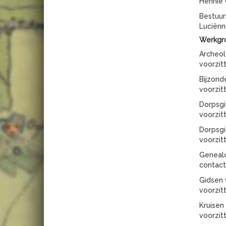
Hennie 
Bestuur
Luciënne
Werkgr
Archeol
voorzit
Bijzonde
voorzit
Dorpsgi
voorzit
Dorpsgi
voorzit
Geneal
contact
Gidsen 
voorzit
Kruisen
voorzitt