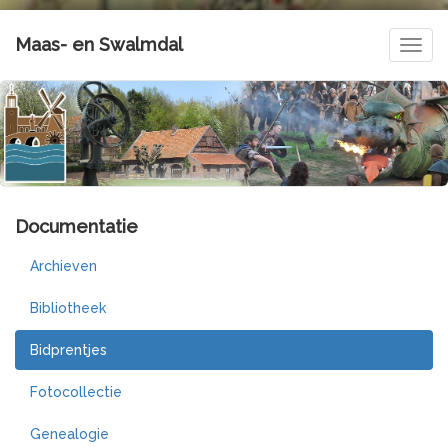
Maas- en Swalmdal
Navig
Documentatie
Archieven
Bibliotheek
Bidprentjes
Fotocollectie
Genealogie