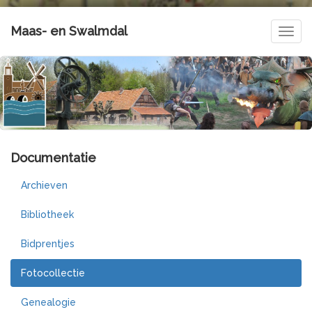
Maas- en Swalmdal
Navig
Documentatie
Archieven
Bibliotheek
Bidprentjes
Fotocollectie
Genealogie