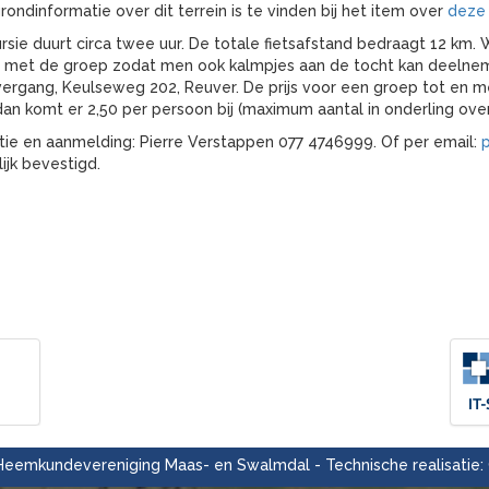
rondinformatie over dit terrein is te vinden bij het item over
deze
rsie duurt circa twee uur. De totale fietsafstand bedraagt 12 km
 met de groep zodat men ook kalmpjes aan de tocht kan deelnemen
ergang, Keulseweg 202, Reuver. De prijs voor een groep tot en 
dan komt er 2,50 per persoon bij (maximum aantal in onderling over
tie en aanmelding: Pierre Verstappen 077 4746999. Of per email:
p
lijk bevestigd.
eemkundevereniging Maas- en Swalmdal - Technische realisatie: 