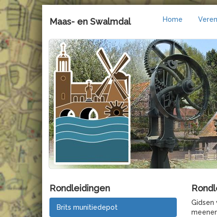
Home
Veren
Maas- en Swalmdal
Rondleidingen
Rondl
Gidsen 
Brits munitiedepot
meeneme