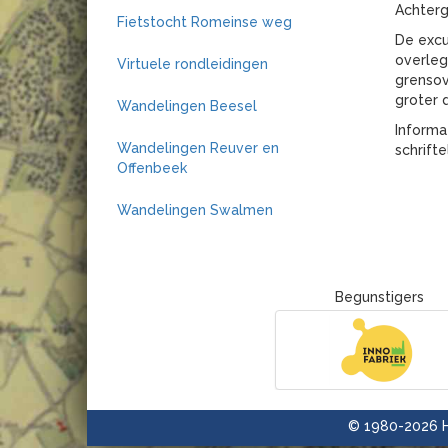
Achterg
Fietstocht Romeinse weg
De excu
overleg
Virtuele rondleidingen
grensov
groter 
Wandelingen Beesel
Informa
Wandelingen Reuver en
schrifte
Offenbeek
Wandelingen Swalmen
Begunstigers
© 1980-2026 H