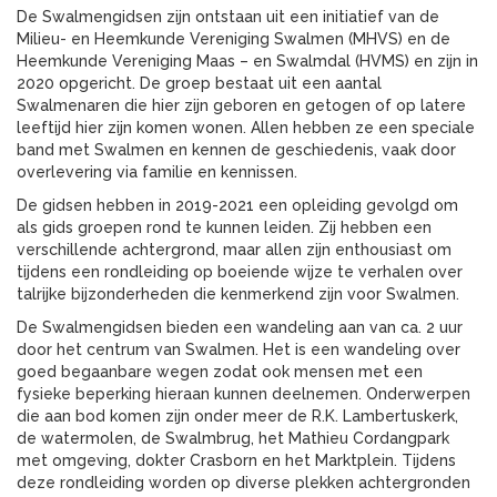
De Swalmengidsen zijn ontstaan uit een initiatief van de
Milieu- en Heemkunde Vereniging Swalmen (MHVS) en de
Heemkunde Vereniging Maas – en Swalmdal (HVMS) en zijn in
2020 opgericht. De groep bestaat uit een aantal
Swalmenaren die hier zijn geboren en getogen of op latere
leeftijd hier zijn komen wonen. Allen hebben ze een speciale
band met Swalmen en kennen de geschiedenis, vaak door
overlevering via familie en kennissen.
De gidsen hebben in 2019-2021 een opleiding gevolgd om
als gids groepen rond te kunnen leiden. Zij hebben een
verschillende achtergrond, maar allen zijn enthousiast om
tijdens een rondleiding op boeiende wijze te verhalen over
talrijke bijzonderheden die kenmerkend zijn voor Swalmen.
De Swalmengidsen bieden een wandeling aan van ca. 2 uur
door het centrum van Swalmen. Het is een wandeling over
goed begaanbare wegen zodat ook mensen met een
fysieke beperking hieraan kunnen deelnemen. Onderwerpen
die aan bod komen zijn onder meer de R.K. Lambertuskerk,
de watermolen, de Swalmbrug, het Mathieu Cordangpark
met omgeving, dokter Crasborn en het Marktplein. Tijdens
deze rondleiding worden op diverse plekken achtergronden