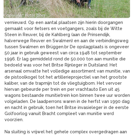
vernieuwd. Op een aantal plaatsen zijn hierin doorgangen
gemaakt voor fietsers en voetgangers, zoals bij de Witte
Steen in Reuver, bij de Kahlberg (aan de Prinsendijk,
halverwege Reuver en Swalmen) en aan de verbindingsweg
tussen Swalmen en Brüggen.br De opslagplaats is ongeveer
50 jaar in gebruik geweest van circa 1948 tot september
1996. Er lag gemiddeld rond de 50.000 ton aan munitie die
bedoeld was voor het Britse Rijnleger in Duitsland. Het
arsenaal omvatte het volledige assortiment van munitie, van
de pistoolkogel tot het artillerieprojectiel van het grootste
kaliber, van de trapmijn tot de vliegtuigbom. Het vervoer
hiervan gebeurde per trein en per vrachtauto Een uit 45
wagons bestaande munitietrein kon binnen twee uur worden
volgeladen. De laadperrons waren in de herfst van 1990 dag
en nacht in gebruik, toen het Britse invasieleger in de eerste
Golfoorlog vanuit Bracht compleet van munitie werd
voorzien.
Na sluiting is vrijwel het gehele complex overgedragen aan